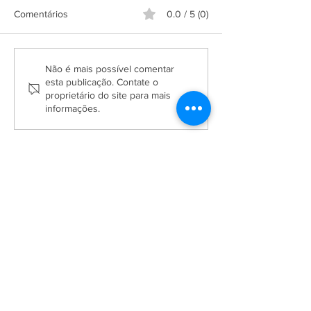
Comentários
0.0 / 5 (0)
Grupo Salineira promove
Alteração de itine
Não é mais possível comentar
festa em homenagem ao
Praça de São Cri
esta publicação. Contate o
proprietário do site para mais
Dia do Rodoviário
informações.
A Empresa
Galeria de Imagens
O Grupo Salineira
Política de Privacidade
Serviços
Bilhetagem Eletrônica
Eventos Salineira