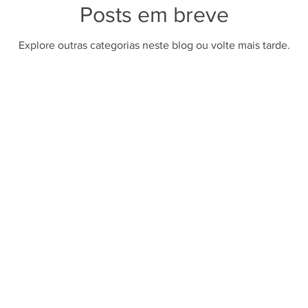
Posts em breve
Explore outras categorias neste blog ou volte mais tarde.
Socioambiental
Sala de Imprensa
letrônica
Operação Praia Limpa &
Expresso da Quali
Segura
neira
Notícias
Salineira de Portas Abertas
ários
Gestão Ambiental