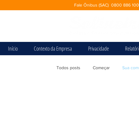
Fale Ônibus (SAC) 0800 886 10
Início
Contexto da Empresa
Privacidade
Relatór
Todos posts
Começar
Sua com