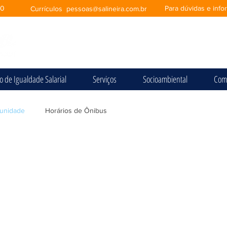
00
Para dúvidas e inf
Currículos
pessoas@salineira.com.br
io de Igualdade Salarial
Serviços
Socioambiental
Com
unidade
Horários de Ônibus