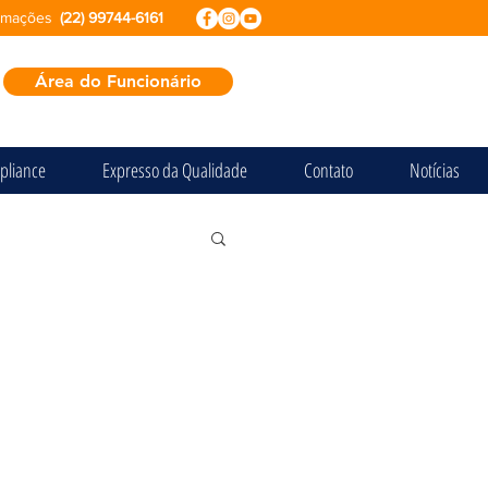
ormações
(22) 99744-6161
Área do Funcionário
pliance
Expresso da Qualidade
Contato
Notícias