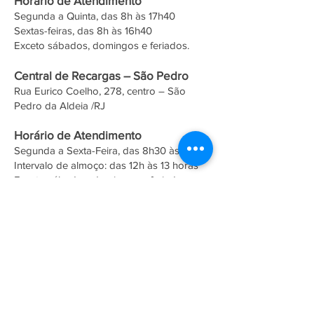
Horário de Atendimento
Segunda a Quinta, das 8h às 17h40
Sextas-feiras, das 8h às 16h40
Exceto sábados, domingos e feriados.
Central de Recargas – São Pedro
Rua Eurico Coelho, 278, centro – São
Pedro da Aldeia /RJ
Horário de Atendimento
Segunda a Sexta-Feira, das 8h30 às 16h30
Intervalo de almoço: das 12h às 13 horas
Exceto sábados, domingos e feriados.
Guichê de atendimento – Tamoios
Avenida Independência, Shopping
UnaPark, Sala 11, s/n – Unamar, 2º distrito
de Tamoios – Cabo Frio/RJ
Horário de Atendimento:
Segunda a Sexta-feira, das 08h às 12