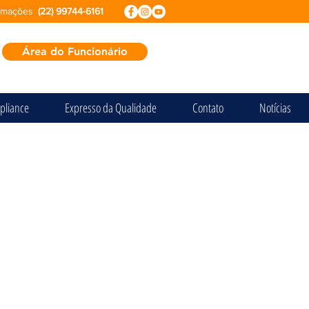
ormações
(22) 99744-6161
Área do Funcionário
pliance
Expresso da Qualidade
Contato
Notícias