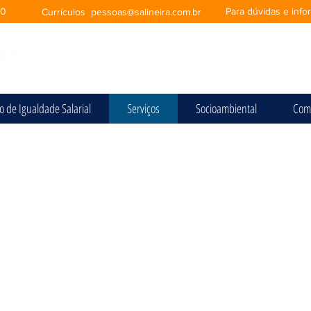
00
Para dúvidas e inf
Currículos
pessoas@salineira.com.br
io de Igualdade Salarial
Serviços
Socioambiental
Com