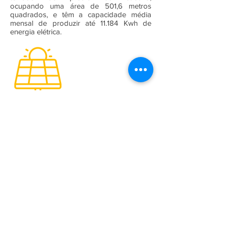
ocupando uma área de 501,6 metros
quadrados, e têm a capacidade média
mensal de produzir até 11.184 Kwh de
energia elétrica.
A Empresa
Galeria de Imagens
O Grupo Salineira
Política de Privacidade
Serviços
Bilhetagem Eletrônica
Eventos Salineira
Linhas e Horários