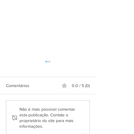
Comentários
0.0 / 5 (0)
Aplicativo Salineira ganha
Grupo Salineira
Não é mais possível comentar
nova atualização com mais
festa em homen
esta publicação. Contate o
proprietário do site para mais
recursos, melhor
Dia do Rodoviári
informações.
usabilidade e informações
em tempo real