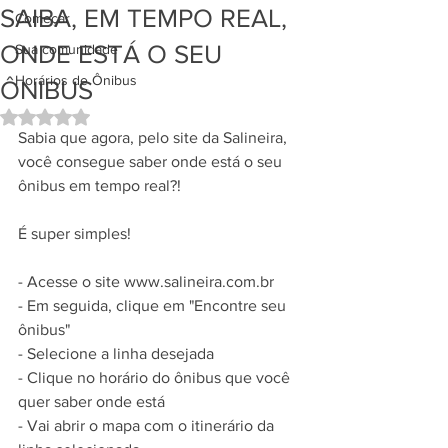
SAIBA, EM TEMPO REAL,
Começar
ONDE ESTÁ O SEU
Sua comunidade
Horários de Ônibus
ÔNIBUS
Avaliado com NaN de 5 estrelas.
Sabia que agora, pelo site da Salineira, 
você consegue saber onde está o seu 
ônibus em tempo real?! 
É super simples! 
- Acesse o site www.salineira.com.br 
- Em seguida, clique em "Encontre seu 
ônibus" 
- Selecione a linha desejada 
- Clique no horário do ônibus que você 
quer saber onde está 
- Vai abrir o mapa com o itinerário da 