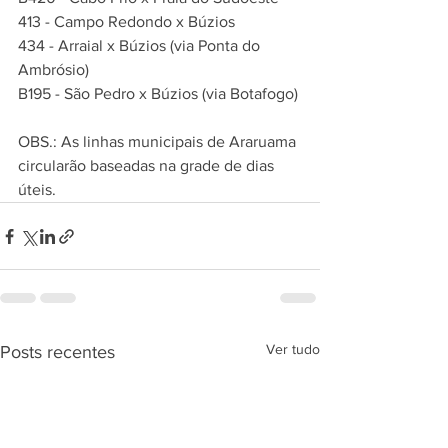
413 - Campo Redondo x Búzios
434 - Arraial x Búzios (via Ponta do 
Ambrósio)
B195 - São Pedro x Búzios (via Botafogo)
OBS.: As linhas municipais de Araruama 
circularão baseadas na grade de dias 
úteis.
Ver tudo
Posts recentes