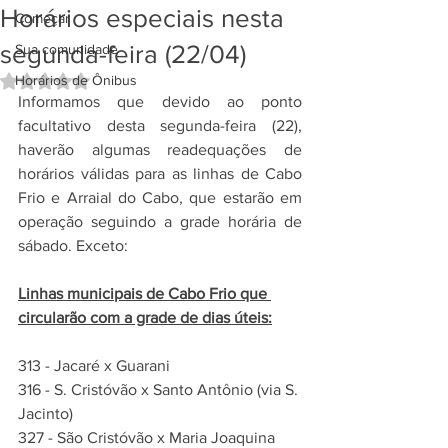
Horários especiais nesta
Começar
segunda-feira (22/04)
Sua comunidade
Horários de Ônibus
Avaliado com NaN de 5 estrelas.
Informamos que devido ao ponto 
facultativo desta segunda-feira (22), 
haverão algumas readequações de 
horários válidas para as linhas de Cabo 
Frio e Arraial do Cabo, que estarão em 
operação seguindo a grade horária de 
sábado. Exceto:
Linhas municipais de Cabo Frio que 
circularão com a grade de dias úteis:
313 - Jacaré x Guarani
316 - S. Cristóvão x Santo Antônio (via S. 
Jacinto)
327 - São Cristóvão x Maria Joaquina