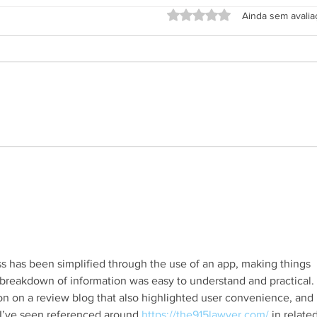
Avaliado com 0 de 5 estrel
Ainda sem avali
Grupo Salineira promove festa
Alter
em homenagem ao Dia do
de S
Rodoviário
s.
ss has been simplified through the use of an app, making things 
 breakdown of information was easy to understand and practical. 
ion on a review blog that also highlighted user convenience, and i
I’ve seen referenced around 
https://the915lawyer.com/
 in related