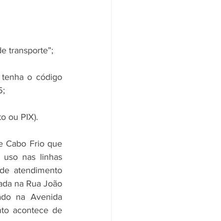
e transporte”;
 tenha o código 
5;
o ou PIX).
 Cabo Frio que 
uso nas linhas 
de atendimento 
zada na Rua João 
ado na Avenida 
to acontece de 