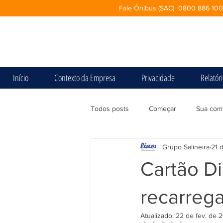
Fale Ônibus (SAC) 0800 886 10
Início
Contexto da Empresa
Privacidade
Relatór
Todos posts
Começar
Sua com
Grupo Salineira
21 
Cartão D
recarrega
Atualizado:
22 de fev. de 