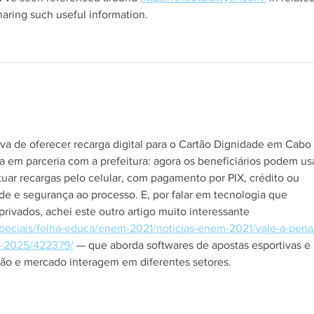
haring such useful information.
s.
iva de oferecer recarga digital para o Cartão Dignidade em Cabo 
ra em parceria com a prefeitura: agora os beneficiários podem usa
tuar recargas pelo celular, com pagamento por PIX, crédito ou 
ade e segurança ao processo. E, por falar em tecnologia que 
privados, achei este outro artigo muito interessante 
peciais/folha-educa/enem-2021/noticias-enem-2021/vale-a-pena
m-2025/422379/
 — que aborda softwares de apostas esportivas e 
ão e mercado interagem em diferentes setores.