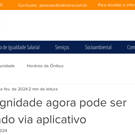
00
Para dúvidas e inf
Currículos
pessoas@salineira.com.br
io de Igualdade Salarial
Serviços
Socioambiental
Com
unidade
Horários de Ônibus
de fev. de 2024
2 min de leitura
ignidade agora pode ser
do via aplicativo
2024