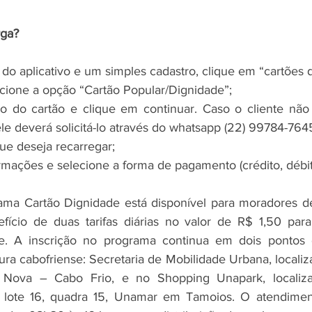
rga?
o aplicativo e um simples cadastro, clique em “cartões d
cione a opção “Cartão Popular/Dignidade”;
o do cartão e clique em continuar. Caso o cliente não
le deverá solicitá-lo através do whatsapp (22) 99784-764
que deseja recarregar;
rmações e selecione a forma de pagamento (crédito, débit
ama Cartão Dignidade está disponível para moradores de
ício de duas tarifas diárias no valor de R$ 1,50 para 
e. A inscrição no programa continua em dois pontos 
tura cabofriense: Secretaria de Mobilidade Urbana, locali
a Nova – Cabo Frio, e no Shopping Unapark, localiz
, lote 16, quadra 15, Unamar em Tamoios. O atendimen