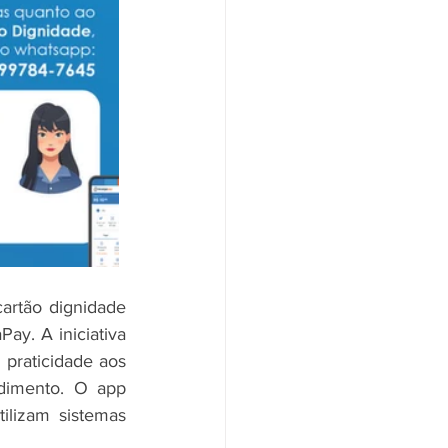
artão dignidade 
y. A iniciativa 
praticidade aos 
dimento. O app 
lizam sistemas 