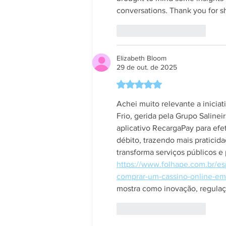
conversations. Thank you for s
Curtir
Responder
Elizabeth Bloom
29 de out. de 2025
Avaliado com 5 de 5 estrela
Achei muito relevante a iniciat
Frio, gerida pela Grupo Salinei
aplicativo RecargaPay para efe
débito, trazendo mais praticid
transforma serviços públicos e 
https://www.folhape.com.br/es
comprar-um-cassino-online-e
mostra como inovação, regulaç
Curtir
Responder