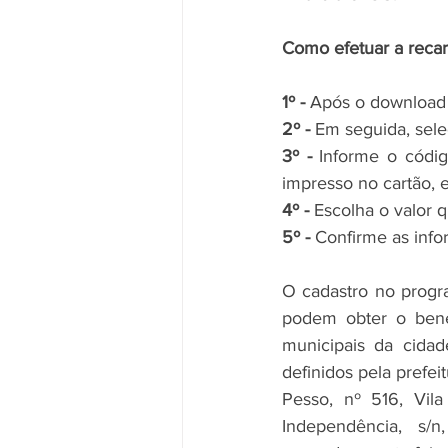
Como efetuar a reca
1º - 
Após o download d
2º - 
Em seguida, sele
3º -
 Informe o códig
impresso no cartão, e
4º -
 Escolha o valor 
5º -
 Confirme as info
O cadastro no progr
podem obter o benef
municipais da cidad
definidos pela prefei
Pesso, nº 516, Vil
Independência,  s/n