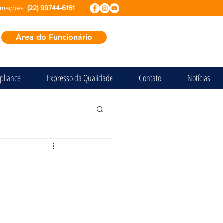
ormações
(22) 99744-6161
Área do Funcionário
pliance
Expresso da Qualidade
Contato
Notícias