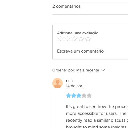
2 comentários
Adicione uma avaliação
Aplicativo Salineira ganha
Escreva um comentário
nova atualização com mais
recursos, melhor usabilidade e
informações em tempo real
Ordenar por:
Mais recente
rinix
14 de abr.
Avaliado com 3 de 5 estrela
It’s great to see how the proce
more accessible for users. The
recently read a similar discuss
brought to mind some insights 