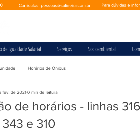
00
Para dúvidas e inf
Currículos
pessoas@salineira.com.br
io de Igualdade Salarial
Serviços
Socioambiental
Com
unidade
Horários de Ônibus
e fev. de 2021
0 min de leitura
ão de horários - linhas 316
 343 e 310
e 5 estrelas.