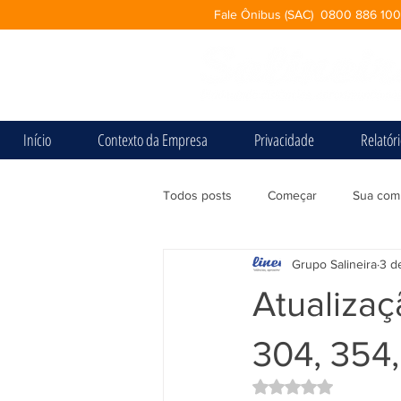
Fale Ônibus (SAC) 0800 886 10
Início
Contexto da Empresa
Privacidade
Relatór
Todos posts
Começar
Sua com
Grupo Salineira
3 d
Atualizaç
304, 354,
Avaliado com NaN d