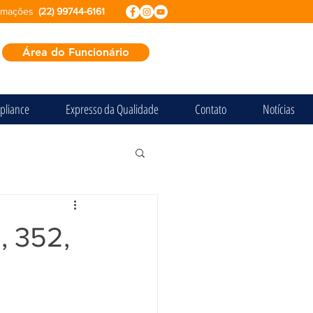
ormações
(22) 99744-6161
Área do Funcionário
pliance
Expresso da Qualidade
Contato
Notícias
, 352,