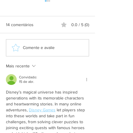
14 comentários
0.0 / 5 (0)
Grupo Salineira promove
Alteração de itine
Comente e avalie
festa em homenagem ao
Praça de São Cri
Dia do Rodoviário
Mais recente
Convidado:
15 de abr.
Disney’s magical universe has inspired 
generations with its memorable characters 
and heartwarming stories. In many online 
adventures, 
Disney Games
 let players step 
into these worlds and take part in fun 
challenges, from solving clever puzzles to 
joining exciting quests with famous heroes 