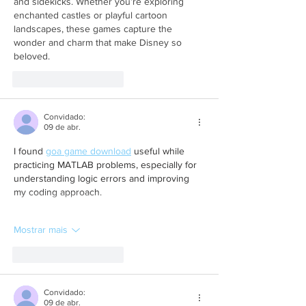
and sidekicks. Whether you’re exploring 
enchanted castles or playful cartoon 
landscapes, these games capture the 
wonder and charm that make Disney so 
beloved.
Curtir
Responder
Convidado:
09 de abr.
I found 
goa game download
 useful while 
practicing MATLAB problems, especially for 
understanding logic errors and improving 
my coding approach.
Mostrar mais
Curtir
Responder
Convidado:
09 de abr.