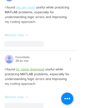
I found 
diu win login
 useful while practicing 
MATLAB problems, especially for 
understanding logic errors and improving 
my coding approach.
Mostrar mais
Curtir
Responder
Convidado:
28 de mar.
I found 
bc game download
 useful while 
practicing MATLAB problems, especially for 
understanding logic errors and improving 
my coding approach.
Mostrar mais
Curtir
Responder