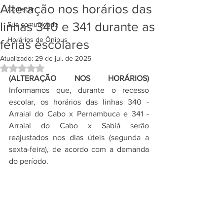
Alteração nos horários das
Começar
linhas 340 e 341 durante as
Sua comunidade
Horários de Ônibus
férias escolares
Atualizado:
29 de jul. de 2025
Avaliado com NaN de 5 estrelas.
(ALTERAÇÃO NOS HORÁRIOS)
Informamos que, durante o recesso 
escolar, os horários das linhas 340 - 
Arraial do Cabo x Pernambuca e 341 - 
Arraial do Cabo x Sabiá serão 
reajustados nos dias úteis (segunda a 
sexta-feira), de acordo com a demanda 
do período. 