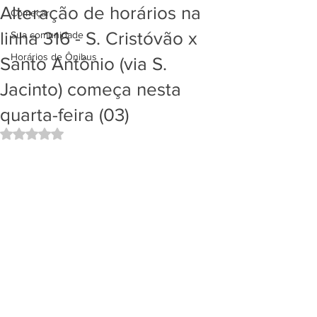
Alteração de horários na
Começar
linha 316 - S. Cristóvão x
Sua comunidade
Horários de Ônibus
Santo Antônio (via S.
Jacinto) começa nesta
quarta-feira (03)
Avaliado com NaN de 5 estrelas.