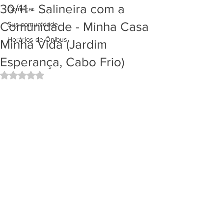
30/11 - Salineira com a
Começar
Comunidade - Minha Casa
Sua comunidade
Horários de Ônibus
Minha Vida (Jardim
Esperança, Cabo Frio)
Avaliado com NaN de 5 estrelas.