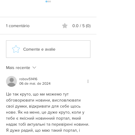
1 comentário
0.0 / 5 (0)
Aplicativo Salineira ganha
Grupo Salineira
Comente e avalie
nova atualização com mais
festa em homen
recursos, melhor
Dia do Rodoviári
usabilidade e informações
Mais recente
em tempo real
robov51416
06 de mai. de 2024
Це так круто, що ми можемо тут 
обговорювати новини, висловлювати 
свої думки, відкривати для себе щось 
нове. Як на мене, це дуже круто, коли у 
тебе є якісний новинний портал, який 
надає тобі актуальні та перевірені новини. 
Я дуже радий, що маю такий портал, і 