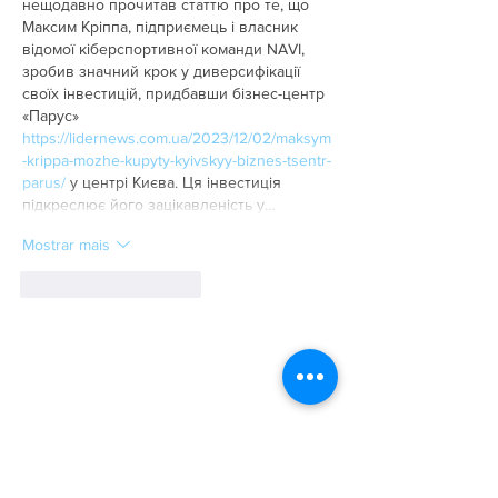
нещодавно прочитав статтю про те, що 
Максим Кріппа, підприємець і власник 
відомої кіберспортивної команди NAVI, 
зробив значний крок у диверсифікації 
своїх інвестицій, придбавши бізнес-центр 
«Парус» 
https://lidernews.com.ua/2023/12/02/maksym
-krippa-mozhe-kupyty-kyivskyy-biznes-tsentr-
parus/
 у центрі Києва. Ця інвестиція 
підкреслює його зацікавленість у…
Mostrar mais
Curtir
Responder
A Empresa
Galeria de Imagens
O Grupo Salineira
Política de Privacidade
Serviços