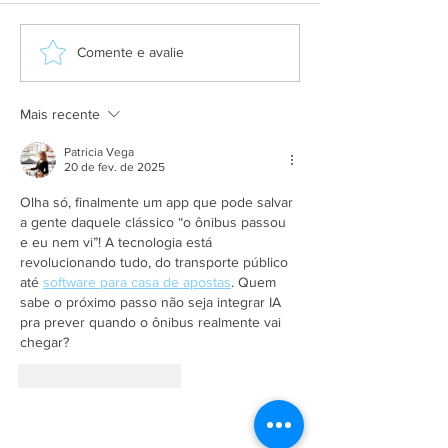
Aplicativo Salineira ganha
Grupo Salineira
Comente e avalie
nova atualização com mais
festa em homen
recursos, melhor
Dia do Rodoviári
usabilidade e informações
Mais recente
em tempo real
Patricia Vega
20 de fev. de 2025
Olha só, finalmente um app que pode salvar 
a gente daquele clássico “o ônibus passou 
e eu nem vi”! A tecnologia está 
revolucionando tudo, do transporte público 
até 
software para casa de apostas
. Quem 
sabe o próximo passo não seja integrar IA 
pra prever quando o ônibus realmente vai 
chegar?
Curtir
Responder
A Empresa