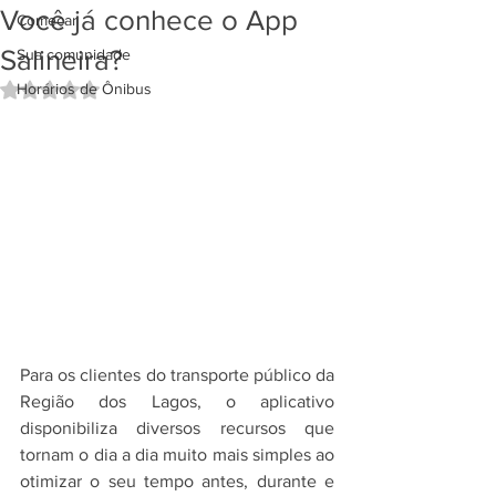
Você já conhece o App
Começar
Salineira?
Sua comunidade
Horários de Ônibus
Avaliado com NaN de 5 estrelas.
Para os clientes do transporte público da 
Região dos Lagos, o aplicativo 
disponibiliza diversos recursos que 
tornam o dia a dia muito mais simples ao 
otimizar o seu tempo antes, durante e 