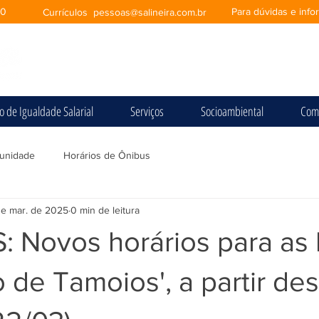
00
Para dúvidas e inf
Currículos
pessoas@salineira.com.br
io de Igualdade Salarial
Serviços
Socioambiental
Com
unidade
Horários de Ônibus
de mar. de 2025
0 min de leitura
 Novos horários para as 
 de Tamoios', a partir des