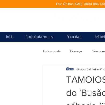
Fale Ônibus (SAC) 0800 886 10
Início
Contexto da Empresa
Privacidade
Relatór
Todos posts
Começar
Sua com
Grupo Salineira
21 
TAMOIOS:
do 'Busão