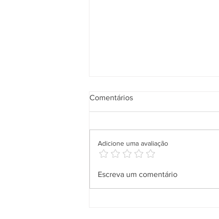
Comentários
Adicione uma avaliação
Salineira leva solidariedade a
Escreva um comentário
comunidades de Cabo Frio
com entrega de doações da
Campanha do Agasalho