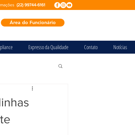
ormações
(22) 99744-6161
Área do Funcionário
pliance
Expresso da Qualidade
Contato
Notícias
linhas
te