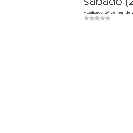
sábado (
Atualizado:
24 de mar. de
Avaliado com NaN d