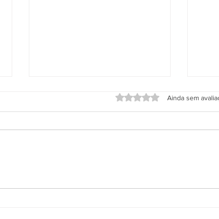
Avaliado com 0 de 5 estrel
Ainda sem avali
Aplicativo Salineira ganha
Grup
nova atualização com mais
em h
recursos, melhor usabilidade e
Rodo
informações em tempo real