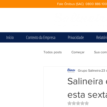
Fale Ônibus (SAC) 0800 886 10
Início
Contexto da Empresa
Privacidade
Relatór
Todos posts
Começar
Sua com
Grupo Salineira
23 
Salineira
esta sexta
Avaliado com NaN d