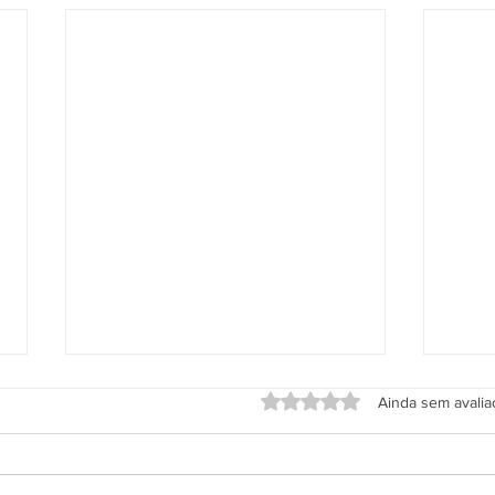
Avaliado com 0 de 5 estrel
Ainda sem avali