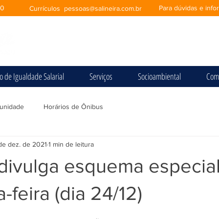
00
Para dúvidas e inf
Currículos
pessoas@salineira.com.br
io de Igualdade Salarial
Serviços
Socioambiental
Com
unidade
Horários de Ônibus
de dez. de 2021
1 min de leitura
 divulga esquema especia
-feira (dia 24/12)
e 5 estrelas.