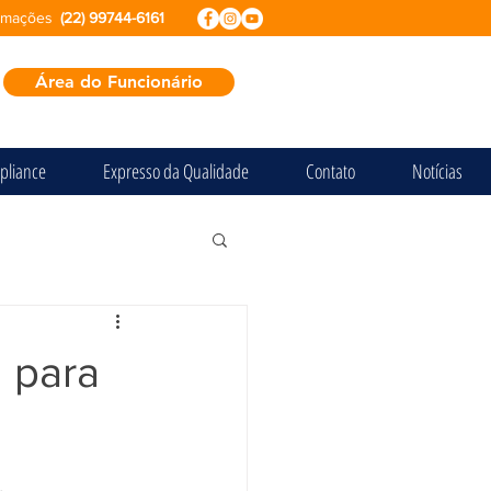
ormações
(22) 99744-6161
Área do Funcionário
pliance
Expresso da Qualidade
Contato
Notícias
l para