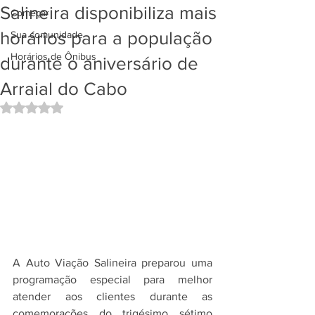
Salineira disponibiliza mais
Começar
horários para a população
Sua comunidade
Horários de Ônibus
durante o aniversário de
Arraial do Cabo
Avaliado com NaN de 5 estrelas.
A Auto Viação Salineira preparou uma 
programação especial para melhor 
atender aos clientes durante as 
comemorações do trigésimo sétimo 