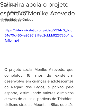
Salineira apoia o projeto
Começar
esportivo Monike Azevedo
Sua comunidade
Horários de Ônibus
Avaliado com NaN de 5 estrelas.
https://video.wixstatic.com/video/7934c0_bcc
54e70c4504a95861817ed2dbbb922/720p/mp
4/file.mp4
O projeto social Monike Azevedo, que 
completou 16 anos de existência, 
desenvolve em crianças e adolescentes 
da Região dos Lagos, a paixão pelo 
esporte, estimulando valores olímpicos 
através de aulas esportivas de Triathlon, 
ciclismo strada e Mountain Bike, que são 