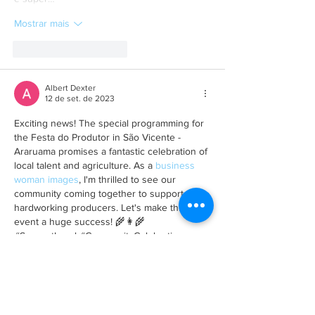
Mostrar mais
Curtir
Responder
Albert Dexter
12 de set. de 2023
Exciting news! The special programming for 
the Festa do Produtor in São Vicente - 
Araruama promises a fantastic celebration of 
local talent and agriculture. As a 
business 
woman images
, I'm thrilled to see our 
community coming together to support our 
hardworking producers. Let's make this 
event a huge success! 🌾👩‍🌾 
#SupportLocal #CommunityCelebration
Curtir
Responder
A Empresa