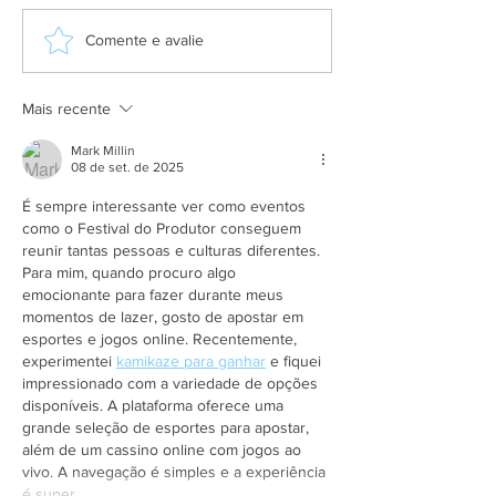
Grupo Salineira promove
Alteração de itine
Comente e avalie
festa em homenagem ao
Praça de São Cri
Dia do Rodoviário
Mais recente
Mark Millin
08 de set. de 2025
É sempre interessante ver como eventos 
como o Festival do Produtor conseguem 
reunir tantas pessoas e culturas diferentes. 
Para mim, quando procuro algo 
emocionante para fazer durante meus 
momentos de lazer, gosto de apostar em 
esportes e jogos online. Recentemente, 
experimentei 
kamikaze para ganhar
 e fiquei 
impressionado com a variedade de opções 
disponíveis. A plataforma oferece uma 
grande seleção de esportes para apostar, 
além de um cassino online com jogos ao 
vivo. A navegação é simples e a experiência 
é super…