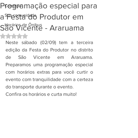
Programação especial para
Começar
a Festa do Produtor em
Sua comunidade
Horários de Ônibus
São Vicente - Araruama
Avaliado com NaN de 5 estrelas.
Neste sábado (02/09) tem a terceira 
edição da Festa do Produtor no distrito 
de São Vicente em Araruama. 
Preparamos uma programação especial 
com horários extras para você curtir o 
evento com tranquilidade com a certeza 
do transporte durante o evento.
Confira os horários e curta muito!