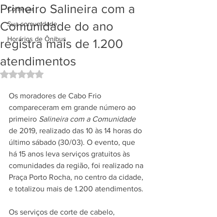
Primeiro Salineira com a
Começar
Comunidade do ano
Sua comunidade
Horários de Ônibus
registra mais de 1.200
atendimentos
Avaliado com NaN de 5 estrelas.
Os moradores de Cabo Frio 
compareceram em grande número ao 
primeiro 
Salineira com a Comunidade
de 2019, realizado das 10 às 14 horas do 
último sábado (30/03). O evento, que 
há 15 anos leva serviços gratuitos às 
comunidades da região, foi realizado na 
Praça Porto Rocha, no centro da cidade, 
e totalizou mais de 1.200 atendimentos. 
Os serviços de corte de cabelo, 