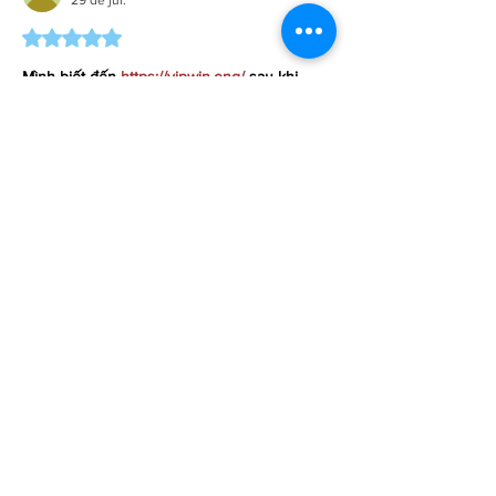
29 de jul.
Avaliado com 5 de 5 estrelas.
Mình biết đến 
https://vipwin.ong/
 sau khi 
thấy một vài người nhắc đến trên các diễn 
đàn nên vào xem thử để tham khảo. Trải 
nghiệm ban đầu của mình chủ yếu là quan 
sát giao diện và cách bố trí các mục trên 
trang. Theo cảm nhận cá nhân, mọi thứ được 
sắp xếp khá gọn gàng, các danh mục hiển 
thị rõ ràng nên không mất nhiều thời gian 
để làm quen. Quá trình chuyển giữa các 
mục diễn ra…
Mostrar mais
Curtir
Responder
Mostrar mais comentários
A Empresa