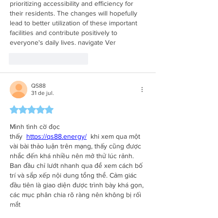
prioritizing accessibility and efficiency for 
their residents. The changes will hopefully 
lead to better utilization of these important 
facilities and contribute positively to 
everyone's daily lives. navigate Ver
Curtir
Responder
QS88
31 de jul.
Avaliado com 5 de 5 estrelas.
Mình tình cờ đọc 
thấy  
https://qs88.energy/
khi xem qua một 
vài bài thảo luận trên mạng, thấy cũng được 
nhắc đến khá nhiều nên mở thử lúc rảnh. 
Ban đầu chỉ lướt nhanh qua để xem cách bố 
trí và sắp xếp nội dung tổng thể. Cảm giác 
đầu tiên là giao diện được trình bày khá gọn, 
các mục phân chia rõ ràng nên không bị rối 
mắt