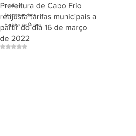
Prefeitura de Cabo Frio
Começar
reajusta tarifas municipais a
Sua comunidade
Horários de Ônibus
partir do dia 16 de março
de 2022
Avaliado com NaN de 5 estrelas.