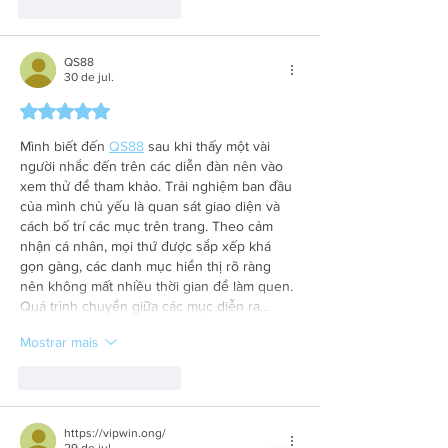
Curtir
Responder
QS88
30 de jul.
Avaliado com 5 de 5 estrelas.
Mình biết đến 
QS88
 sau khi thấy một vài 
người nhắc đến trên các diễn đàn nên vào 
xem thử để tham khảo. Trải nghiệm ban đầu 
của mình chủ yếu là quan sát giao diện và 
cách bố trí các mục trên trang. Theo cảm 
nhận cá nhân, mọi thứ được sắp xếp khá 
gọn gàng, các danh mục hiển thị rõ ràng 
nên không mất nhiều thời gian để làm quen. 
Quá trình chuyển giữa các mục diễn ra…
Mostrar mais
Curtir
Responder
https://vipwin.ong/