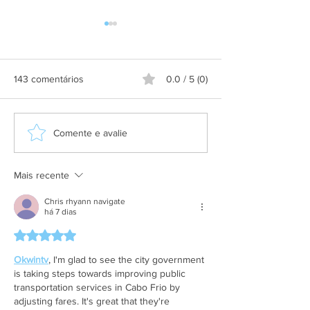
143 comentários
0.0 / 5 (0)
Aplicativo Salineira ganha
Grupo Salineira
Comente e avalie
nova atualização com mais
festa em homen
recursos, melhor
Dia do Rodoviári
usabilidade e informações
Mais recente
em tempo real
Chris rhyann navigate
há 7 dias
Avaliado com 5 de 5 estrelas.
Okwintv
, I'm glad to see the city government 
is taking steps towards improving public 
transportation services in Cabo Frio by 
adjusting fares. It's great that they're 