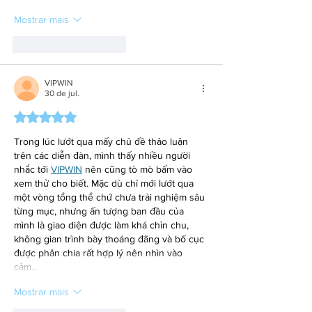
Mostrar mais
Curtir
Responder
VIPWIN
30 de jul.
Avaliado com 5 de 5 estrelas.
Trong lúc lướt qua mấy chủ đề thảo luận 
trên các diễn đàn, mình thấy nhiều người 
nhắc tới 
VIPWIN
 nên cũng tò mò bấm vào 
xem thử cho biết. Mặc dù chỉ mới lướt qua 
một vòng tổng thể chứ chưa trải nghiệm sâu 
từng mục, nhưng ấn tượng ban đầu của 
mình là giao diện được làm khá chỉn chu, 
không gian trình bày thoáng đãng và bố cục 
được phân chia rất hợp lý nên nhìn vào 
cảm…
Mostrar mais