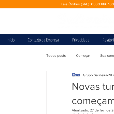
Fale Ônibus (SAC) 0800 886 10
Início
Contexto da Empresa
Privacidade
Relatór
Todos posts
Começar
Sua com
Grupo Salineira
28 
Novas tu
começam 
Atualizado:
27 de fev. de 