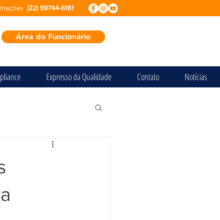
ormações
(22) 99744-6161
Área do Funcionário
pliance
Expresso da Qualidade
Contato
Notícias
s
ra