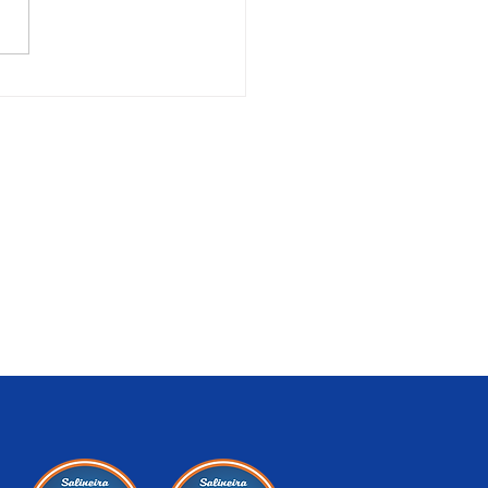
ação de itinerário - Praça
ão Cristóvão
Contato
dade
Banco de Currículos
Fale Conosco