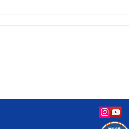
Grupo Salineira promove festa
Alter
em homenagem ao Dia do
de S
Rodoviário
Socioambiental
Sala de Imprensa
letrônica
Operação Praia Limpa &
Expresso da Quali
Segura
neira
Notícias
Salineira de Portas Abertas
ários
Gestão Ambiental