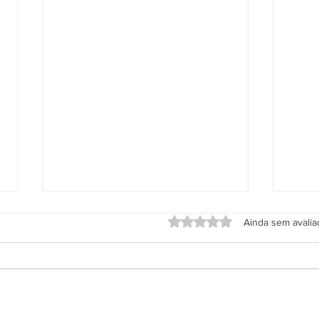
Avaliado com 0 de 5 estrel
Ainda sem avali