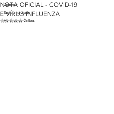
NOTA OFICIAL - COVID-19
Começar
E VÍRUS INFLUENZA
Sua comunidade
Horários de Ônibus
Avaliado com NaN de 5 estrelas.