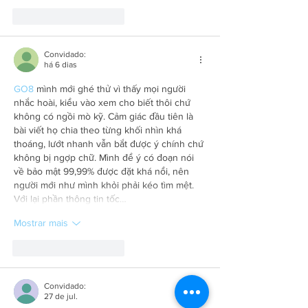
Curtir
Responder
Convidado:
há 6 dias
GO8
 mình mới ghé thử vì thấy mọi người 
nhắc hoài, kiểu vào xem cho biết thôi chứ 
không có ngồi mò kỹ. Cảm giác đầu tiên là 
bài viết họ chia theo từng khối nhìn khá 
thoáng, lướt nhanh vẫn bắt được ý chính chứ 
không bị ngợp chữ. Mình để ý có đoạn nói 
về bảo mật 99,99% được đặt khá nổi, nên 
người mới như mình khỏi phải kéo tìm mệt. 
Với lại phần thông tin tốc…
Mostrar mais
Curtir
Responder
Convidado:
27 de jul.