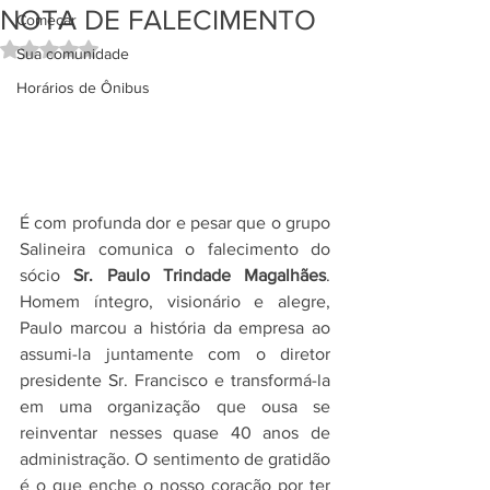
NOTA DE FALECIMENTO
Começar
Avaliado com NaN de 5 estrelas.
Sua comunidade
Horários de Ônibus
É com profunda dor e pesar que o grupo 
Salineira comunica o falecimento do 
sócio 
Sr. Paulo Trindade Magalhães
. 
Homem íntegro, visionário e alegre, 
Paulo marcou a história da empresa ao 
assumi-la juntamente com o diretor 
presidente Sr. Francisco e transformá-la 
em uma organização que ousa se 
reinventar nesses quase 40 anos de 
administração. O sentimento de gratidão 
é o que enche o nosso coração por ter 