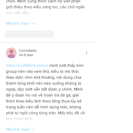
chọn. Mình cũng thích cách họ viết phần 
giới thiệu theo kiểu sàng lọc, câu chữ ngắn 
gọn nên đọc…
Mostrar mais
Curtir
Responder
Convidado:
há 5 dias
https://sv368link.online
 mình lướt thấy trên 
group nên vào xem thử, kiểu tò mò thôi. 
Giao diện nhìn khá thoáng, nội dung chia 
thành từng khối nên kéo xuống không bị 
ngợp, đọc lướt vẫn bắt được ý chính. Mình 
để ý đoạn họ nói về hoàn trả đá gà, giải 
thích theo kiểu tính theo tổng thua lũy kế 
trong tuần nên dễ hình dung hơn, không 
phải tự ngồi cộng từng trận. Mấy tiêu đề về 
link chính thức…
Mostrar mais