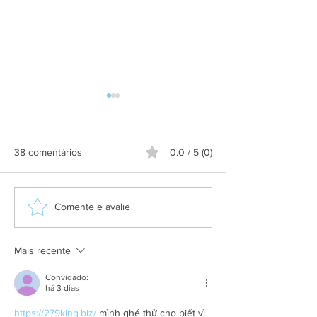
38 comentários
0.0 / 5 (0)
Grupo Salineira promove
Alteração de itine
Comente e avalie
festa em homenagem ao
Praça de São Cri
Dia do Rodoviário
Mais recente
Convidado:
há 3 dias
https://279king.biz/
 mình ghé thử cho biết vì 