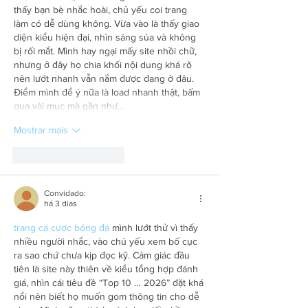
thấy bạn bè nhắc hoài, chủ yếu coi trang 
làm có dễ dùng không. Vừa vào là thấy giao 
diện kiểu hiện đại, nhìn sáng sủa và không 
bị rối mắt. Mình hay ngại mấy site nhồi chữ, 
nhưng ở đây họ chia khối nội dung khá rõ 
nên lướt nhanh vẫn nắm được đang ở đâu. 
Điểm mình để ý nữa là load nhanh thật, bấm 
qua vài mục mà gần như…
Mostrar mais
Curtir
Responder
Convidado:
há 3 dias
trang cá cược bóng đá
 mình lướt thử vì thấy 
nhiều người nhắc, vào chủ yếu xem bố cục 
ra sao chứ chưa kịp đọc kỹ. Cảm giác đầu 
tiên là site này thiên về kiểu tổng hợp đánh 
giá, nhìn cái tiêu đề “Top 10 … 2026” đặt khá 
nổi nên biết họ muốn gom thông tin cho dễ 