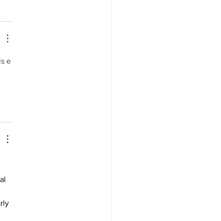
s e 
al 
 
rly 