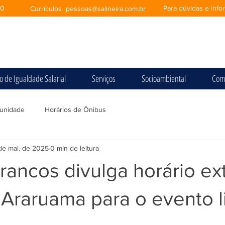
00
Para dúvidas e inf
Currículos
pessoas@salineira.com.br
io de Igualdade Salarial
Serviços
Socioambiental
Com
unidade
Horários de Ônibus
de mai. de 2025
0 min de leitura
ancos divulga horário ex
 Araruama para o evento li
e 5 estrelas.