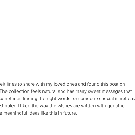
Grupo Salineira promove festa
Alter
em homenagem ao Dia do
de S
Rodoviário
elt lines to share with my loved ones and found this post on 
. The collection feels natural and has many sweet messages that 
Sometimes finding the right words for someone special is not eas
 simpler. I liked the way the wishes are written with genuine 
meaningful ideas like this in future.