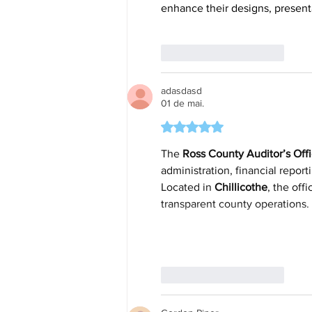
enhance their designs, present
Curtir
Responder
adasdasd
01 de mai.
Avaliado com 5 de 5 estrela
The 
Ross County Auditor’s Off
administration, financial repor
Located in 
Chillicothe
, the offi
transparent county operations. 
Curtir
Responder