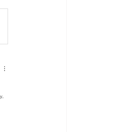
ação de itinerário - Praça
ão Cristóvão
y, 