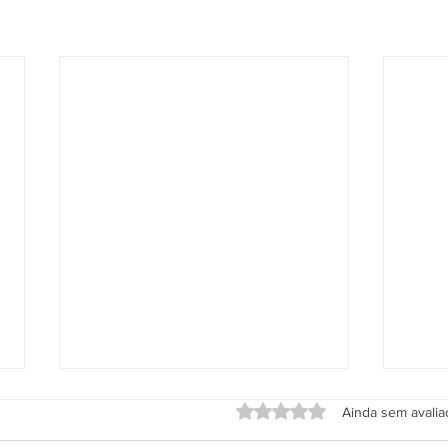
Avaliado com 0 de 5 estrel
Ainda sem avali