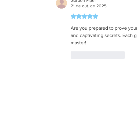
Gordon Piper
21 de out. de 2025
Avaliado com 5 de 5 estrela
Are you prepared to prove your
and captivating secrets. Each g
master!
Curtir
Responder
A Empresa
Serviços
Galeria de Imagens
Bilhetagem E
O Grupo Salineira
Eventos Sali
Política de Privacidade
Linhas e Hor