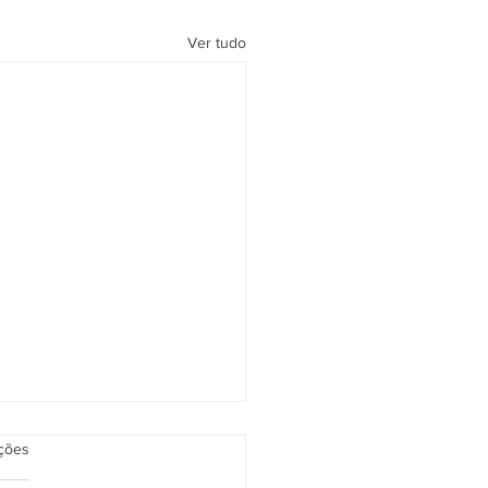
Ver tudo
as.
ações