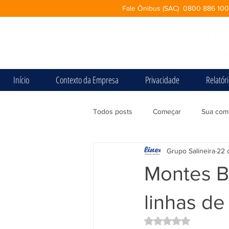
Fale Ônibus (SAC) 0800 886 10
Início
Contexto da Empresa
Privacidade
Relatór
Todos posts
Começar
Sua com
Grupo Salineira
22 
Montes Br
linhas de
Avaliado com NaN d