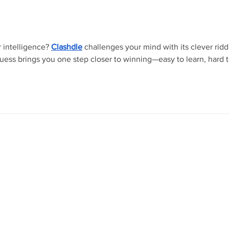
s.
 intelligence? 
Clashdle
 challenges your mind with its clever ridd
uess brings you one step closer to winning—easy to learn, hard t
Socioambiental
Sala de Imprensa
letrônica
Operação Praia Limpa &
Expresso da Quali
Segura
neira
Notícias
Salineira de Portas Abertas
ários
Gestão Ambiental