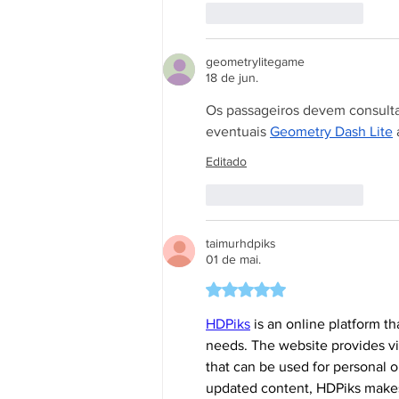
Curtir
Responder
geometrylitegame
18 de jun.
Os passageiros devem consultar 
eventuais 
Geometry Dash Lite
 
Editado
Curtir
Responder
taimurhdpiks
01 de mai.
Avaliado com 5 de 5 estrela
HDPiks
 is an online platform th
needs. The website provides vi
that can be used for personal or
updated content, HDPiks makes 