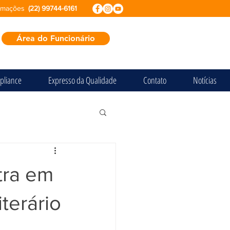
ormações
(22) 99744-6161
Área do Funcionário
pliance
Expresso da Qualidade
Contato
Notícias
tra em
terário