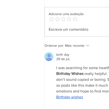
Adicione uma avaliação
Aplicativo Salineira ganha
Escreva um comentário
nova atualização com mais
recursos, melhor usabilidade e
informações em tempo real
Ordenar por:
Mais recente
birth day
29 de jul.
I was searching for some heartf
Birthday Wishes
 really helpful
don’t sound copied or boring. 
so posts like this make it much
emotions and hope to find more 
Birthday wishes