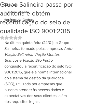
Grupo Salineira passa por
Começar
auditoria e obtém
Sua comunidade
Horários de Ônibus
recertificação do selo de
qualidade ISO 9001:2015
Avaliado com NaN de 5 estrelas.
Na última quinta-feira (24/01), o Grupo 
Salineira, formado pelas empresas 
Auto 
Viação Salineira, Viação Montes 
Brancos e Viação São Pedro
, 
conquistou a recertificação do selo ISO 
9001:2015, que é a norma internacional 
do sistema de gestão da qualidade 
(SGQ), utilizada por empresas que 
buscam atender às necessidades e 
expectativas dos seus clientes, além 
dos requisitos legais. 