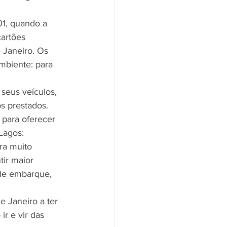
1, quando a 
artões 
 Janeiro. Os 
ambiente: para 
seus veículos, 
s prestados. 
 para oferecer 
Lagos:  
ra muito 
ir maior 
 de embarque, 
e Janeiro a ter 
r e vir das 