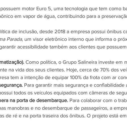
 possuem motor Euro 5, uma tecnologia que tem como bas
bônico em vapor de água, contribuindo para a preservaçã
lítica de inclusão, desde 2018 a empresa possui ônibus 
ma Parada
, um visor eletrônico interno que informa o pr
 garantir acessibilidade também aos clientes que possuem 
matização).
 Como política, o Grupo Salineira investe em 
te na vida dos seus clientes. Hoje, cerca de 70% dos veí
resa tem a intenção de equipar 100% da frota com ar con
segurança.
 Para garantir mais segurança e confiabilidade 
 possui todos os veículos equipados com câmeras de seg
mera na porta de desembarque.
 Para colaborar com o trab
r nas manobras e no desembarque de passageiros, a empre
s de ré e na porta traseira dos ônibus. O projeto está em