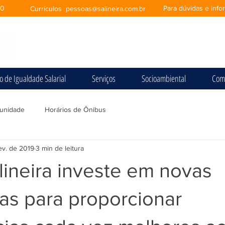
00
Para dúvidas e inf
Currículos
pessoas@salineira.com.br
io de Igualdade Salarial
Serviços
Socioambiental
Com
unidade
Horários de Ônibus
ev. de 2019
3 min de leitura
ineira investe em novas
as para proporcionar