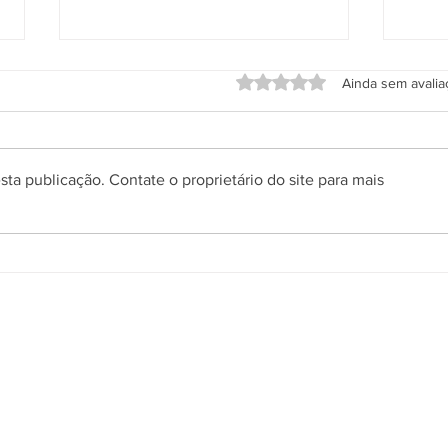
Avaliado com 0 de 5 estrel
Ainda sem avali
ta publicação. Contate o proprietário do site para mais
Grupo Salineira promove festa
Alter
em homenagem ao Dia do
de S
Rodoviário
Socioambiental
Sala de Imprensa
letrônica
Operação Praia Limpa &
Expresso da Quali
Segura
neira
Notícias
Salineira de Portas Abertas
ários