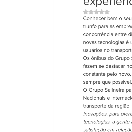
experiên
Avaliado com NaN d
Conhecer bem o seu c
trunfo para as empre
concorrência entre d
novas tecnologias é 
usuários no transport
Os ônibus do Grupo 
fazem se destacar no
constante pelo novo, 
sempre que possível,
O Grupo Salineira par
Nacionais e Internaci
transporte da região. 
inovações, para ofer
tecnologias, a gente
satisfação em relaçã