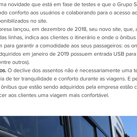
ma novidade que está em fase de testes e que o Grupo Sa
ndo conforto aos usuários e colaborando para o acesso ao
onibilizados no site.
resa lançou, em dezembro de 2018, seu novo site, que, 
das linhas, indica aos clientes o itinerário e onde o ônibus
ém para garantir a comodidade aos seus passageiros: os o
dquiridos em janeiro de 2019 possuem entrada USB para 
entre outros).
os.
 O declive dos assentos não é necessariamente uma t
a de ter tranquilidade e conforto durante as viagens. E p
 ônibus que estão sendo adquiridos pela empresa estão 
cer aos clientes uma viagem mais confortável. 