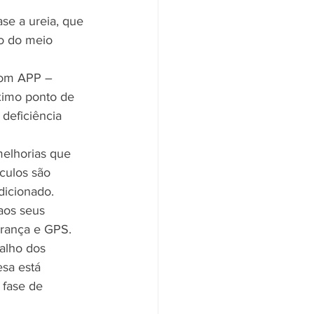
e a ureia, que 
o do meio 
com APP – 
óximo ponto de 
deficiência 
melhorias que 
culos são 
dicionado.
aos seus 
urança e GPS.
alho dos 
sa está 
 fase de 