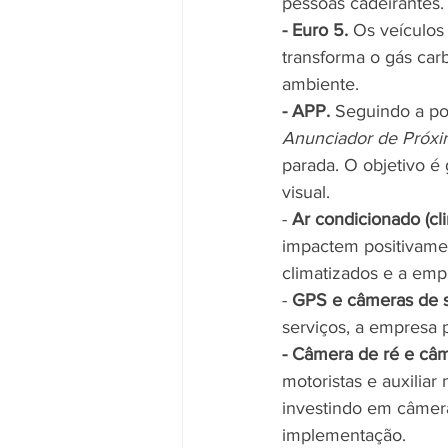
pessoas cadeirantes.
- Euro 5.
 Os veículos
transforma o gás car
ambiente.
- APP.
 Seguindo a po
Anunciador de Próxi
parada. O objetivo é
visual.
- 
Ar condicionado (cli
impactem positivamen
climatizados e a emp
- 
GPS e câmeras de 
serviços, a empresa
- Câmera de ré e câ
motoristas e auxilia
investindo em câmera
implementação.