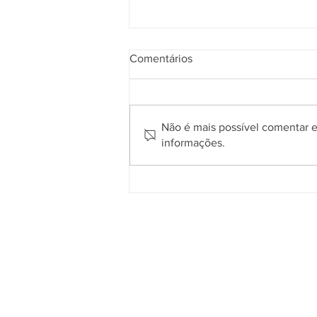
Comentários
Não é mais possível comentar es
informações.
Aplicativo Salineira ganha
nova atualização com mais
recursos, melhor usabilidade e
informações em tempo real
A Empresa
Serviços
Galeria de Imagens
Bilhetagem E
O Grupo Salineira
Eventos Sali
Política de Privacidade
Linhas e Hor