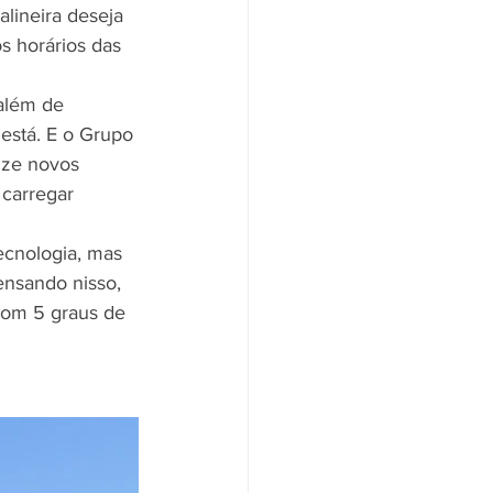
lineira deseja 
s horários das 
além de 
 está. E o Grupo 
nze novos 
carregar 
ecnologia, mas 
ensando nisso, 
com 5 graus de 