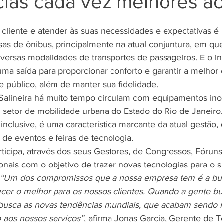
cias cada vez melhores a
e 5 estrelas.
liente e atender às suas necessidades e expectativas é
sas de ônibus, principalmente na atual conjuntura, em qu
iversas modalidades de transportes de passageiros. E o i
uma saída para proporcionar conforto e garantir a melhor 
e público, além de manter sua fidelidade.
Salineira há muito tempo circulam com equipamentos ino
 setor de mobilidade urbana do Estado do Rio de Janeiro.
inclusive, é uma característica marcante da atual gestão, q
 de eventos e feiras de tecnologia.
ticipa, através dos seus Gestores, de Congressos, Fóruns
onais com o objetivo de trazer novas tecnologias para o 
“Um dos compromissos que a nossa empresa tem é a bu
ecer o melhor para os nossos clientes. Quando a gente bu
 busca as novas tendências mundiais, que acabam sendo re
o aos nossos serviços”
, afirma Jonas Garcia, Gerente de T