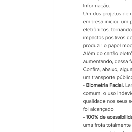
Informação.
Um dos projetos de m
empresa iniciou um pr
eletrônicos, tornando
impactos positivos de
produzir o papel moed
Além do cartão eletr
aumentando, dessa fo
Confira, abaixo, alg
um transporte públic
- 
Biometria Facial.
 La
comum: o uso indevid
qualidade nos seus s
foi alcançado.
- 100% de acessibilid
uma frota totalmente 