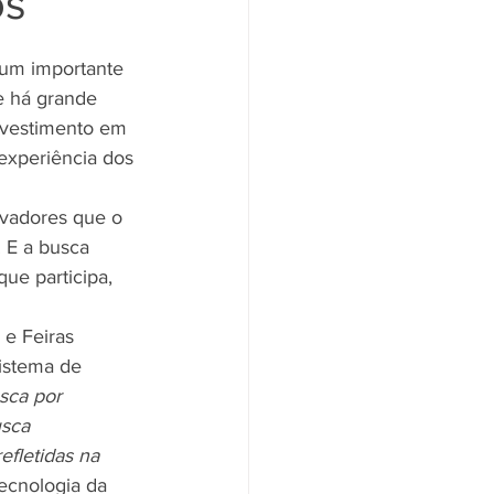
os
 um importante 
e há grande 
nvestimento em 
experiência dos 
vadores que o 
 E a busca 
ue participa, 
 e Feiras 
sistema de 
sca por 
sca 
fletidas na 
ecnologia da 