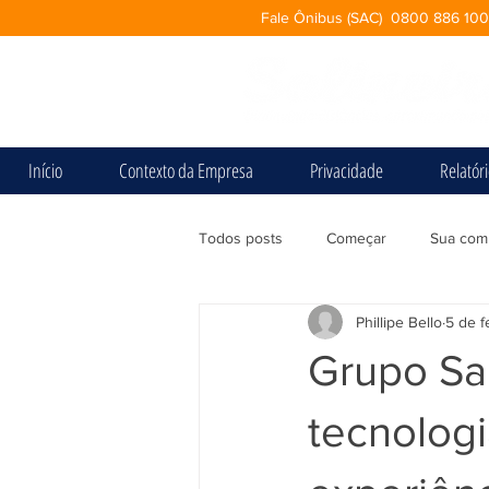
Fale Ônibus (SAC) 0800 886 10
Início
Contexto da Empresa
Privacidade
Relatór
Todos posts
Começar
Sua com
Phillipe Bello
5 de f
Grupo Sal
tecnologi