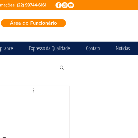
ormações
(22) 99744-6161
Área do Funcionário
pliance
Expresso da Qualidade
Contato
Notícias