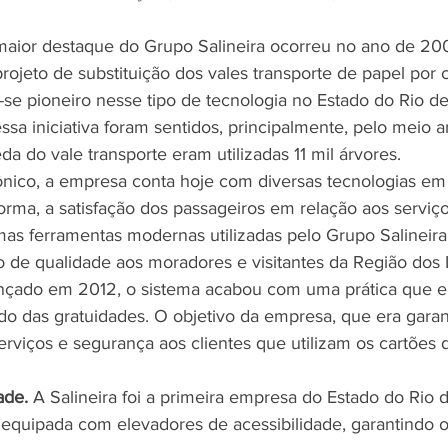
aior destaque do Grupo Salineira ocorreu no ano de 200
ojeto de substituição dos vales transporte de papel por c
-se pioneiro nesse tipo de tecnologia no Estado do Rio de
ssa iniciativa foram sentidos, principalmente, pelo meio 
a do vale transporte eram utilizadas 11 mil árvores.
ônico, a empresa conta hoje com diversas tecnologias em 
rma, a satisfação dos passageiros em relação aos serviço
umas ferramentas modernas utilizadas pelo Grupo Salineira
o de qualidade aos moradores e visitantes da Região dos 
nçado em 2012, o sistema acabou com uma prática que e
o das gratuidades. O objetivo da empresa, que era garant
erviços e segurança aos clientes que utilizam os cartões
ade.
 A Salineira foi a primeira empresa do Estado do Rio d
equipada com elevadores de acessibilidade, garantindo o i