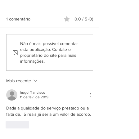
1 comentário
0.0 / 5 (0)
Grupo Salineira promove
Alteração de itine
Não é mais possível comentar
festa em homenagem ao
Praça de São Cri
esta publicação. Contate o
proprietário do site para mais
Dia do Rodoviário
informações.
Mais recente
hugolffrancisco
11 de fev. de 2019
Dada a qualidade do serviço prestado ou a 
falta de,  5 reais já seria um valor de acordo. 
Curtir