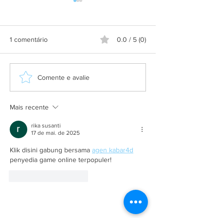
1 comentário
0.0 / 5 (0)
Aplicativo Salineira ganha
Grupo Salineira
Comente e avalie
nova atualização com mais
festa em homen
recursos, melhor
Dia do Rodoviári
usabilidade e informações
Mais recente
em tempo real
rika susanti
17 de mai. de 2025
Klik disini gabung bersama 
agen kabar4d
penyedia game online terpopuler!
Curtir
Responder
A Empresa