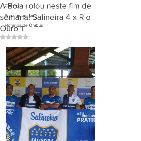
A Bola rolou neste fim de
Começar
semana! Salineira 4 x Rio
Sua comunidade
Horários de Ônibus
Ouro 1
Avaliado com NaN de 5 estrelas.