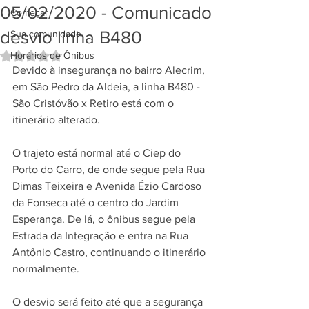
05/02/2020 - Comunicado
Começar
desvio linha B480
Sua comunidade
Horários de Ônibus
Avaliado com NaN de 5 estrelas.
Devido à insegurança no bairro Alecrim, 
em São Pedro da Aldeia, a linha B480 - 
São Cristóvão x Retiro está com o 
itinerário alterado. 
O trajeto está normal até o Ciep do 
Porto do Carro, de onde segue pela Rua 
Dimas Teixeira e Avenida Ézio Cardoso 
da Fonseca até o centro do Jardim 
Esperança. De lá, o ônibus segue pela 
Estrada da Integração e entra na Rua 
Antônio Castro, continuando o itinerário 
normalmente. 
O desvio será feito até que a segurança 