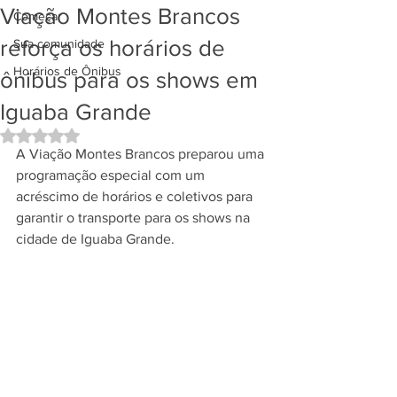
Viação Montes Brancos
Começar
reforça os horários de
Sua comunidade
Horários de Ônibus
ônibus para os shows em
Iguaba Grande
Avaliado com NaN de 5 estrelas.
A Viação Montes Brancos preparou uma 
programação especial com um 
acréscimo de horários e coletivos para 
garantir o transporte para os shows na 
cidade de Iguaba Grande. 