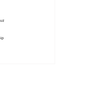
suz 
ip 
Contato
dade
Banco de Currículos
Fale Conosco