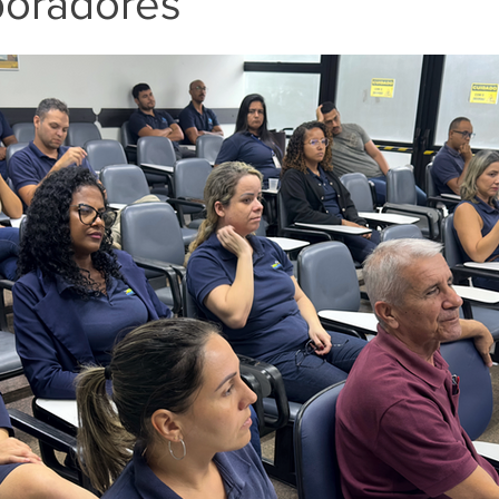
boradores
e 5 estrelas.