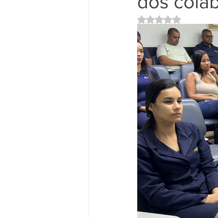
dos cola
Avaliado com NaN d