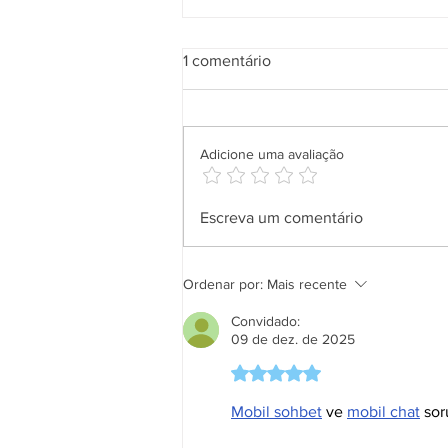
1 comentário
Adicione uma avaliação
Aplicativo Salineira ganha
Escreva um comentário
nova atualização com mais
recursos, melhor usabilidade e
informações em tempo real
Ordenar por:
Mais recente
Convidado:
09 de dez. de 2025
Avaliado com 5 de 5 estrela
Mobil sohbet
 ve 
mobil chat
 sor