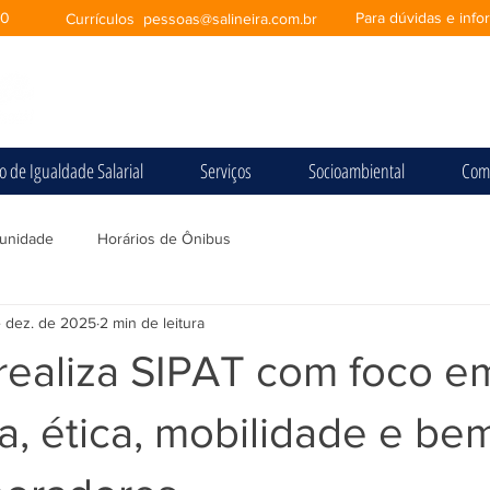
00
Para dúvidas e inf
Currículos
pessoas@salineira.com.br
io de Igualdade Salarial
Serviços
Socioambiental
Com
unidade
Horários de Ônibus
e dez. de 2025
2 min de leitura
 realiza SIPAT com foco e
, ética, mobilidade e be