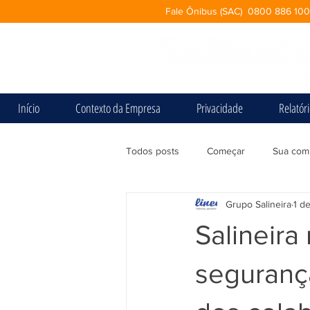
Fale Ônibus (SAC) 0800 886 10
Início
Contexto da Empresa
Privacidade
Relatór
Todos posts
Começar
Sua com
Grupo Salineira
1 d
Salineira
segurança