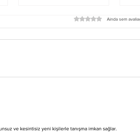
Avaliado com 0 de 5 estrel
Ainda sem avali
Grupo Salineira promove festa
Alter
em homenagem ao Dia do
de S
Rodoviário
s.
unsuz ve kesintisiz yeni kişilerle tanışma imkan sağlar.