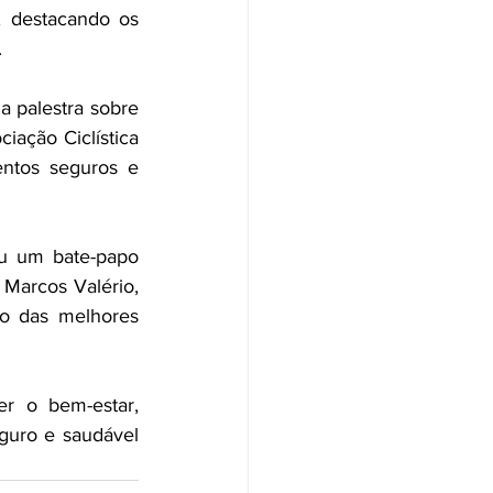
destacando os 
.
 palestra sobre 
ação Ciclística 
ntos seguros e 
u um bate-papo 
Marcos Valério, 
 das melhores 
r o bem-estar, 
uro e saudável 