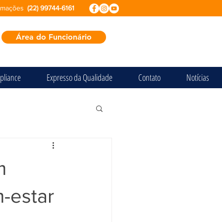
ormações
(22) 99744-6161
Área do Funcionário
pliance
Expresso da Qualidade
Contato
Notícias
m
m-estar