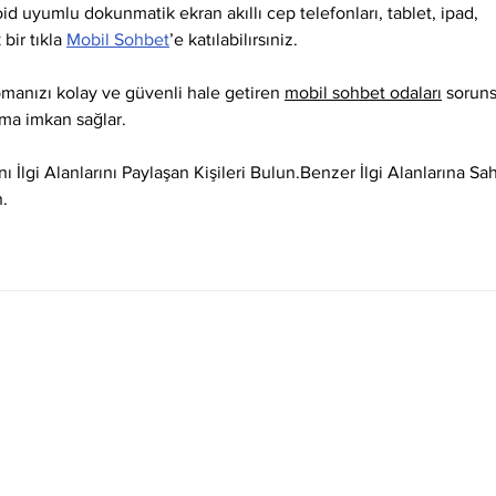
id uyumlu dokunmatik ekran akıllı cep telefonları, tablet, ipad, 
bir tıkla 
Mobil Sohbet
’e katılabilırsıniz.
manızı kolay ve güvenli hale getiren 
mobil sohbet odaları
 sorun
ışma imkan sağlar.
nı İlgi Alanlarını Paylaşan Kişileri Bulun.Benzer İlgi Alanlarına Sah
.
Socioambiental
Sala de Imprensa
letrônica
Operação Praia Limpa &
Expresso da Quali
Segura
neira
Notícias
Salineira de Portas Abertas
ários