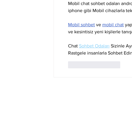
Mobil chat sohbet odaları andro
iphone gibi Mobil cihazlarla tek 
Mobil sohbet
 ve 
mobil chat
 yap
ve kesintisiz yeni kişilerle tan
Chat 
Sohbet Odaları
 Sizinle Ay
Rastgele insanlarla Sohbet Edin
Curtir
Responder
A Empresa
Serviços
Galeria de Imagens
Bilhetagem E
O Grupo Salineira
Eventos Sali
Política de Privacidade
Linhas e Hor