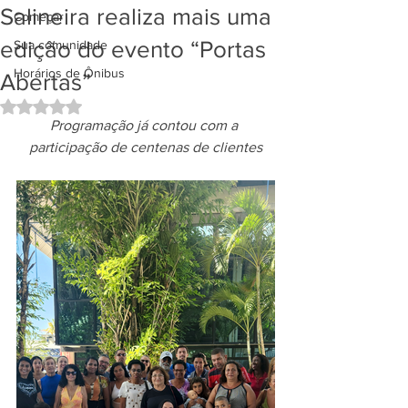
Salineira realiza mais uma
Começar
edição do evento “Portas
Sua comunidade
Horários de Ônibus
Abertas”
Avaliado com NaN de 5 estrelas.
Programação já contou com a 
participação de centenas de clientes