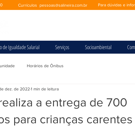
00
Para dúvidas e inf
Currículos
pessoas@salineira.com.br
io de Igualdade Salarial
Serviços
Socioambiental
Com
unidade
Horários de Ônibus
de dez. de 2022
1 min de leitura
 realiza a entrega de 700
s para crianças carentes
e 5 estrelas.