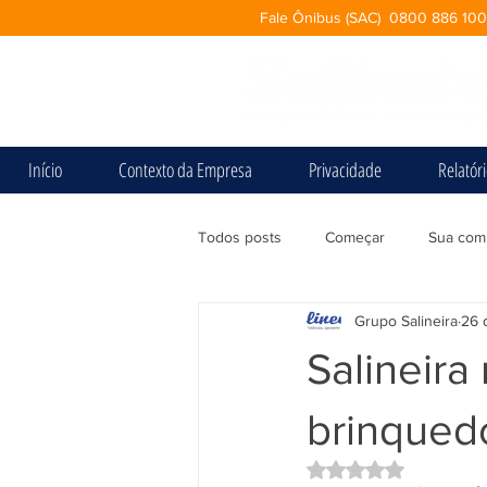
Fale Ônibus (SAC) 0800 886 10
Início
Contexto da Empresa
Privacidade
Relatór
Todos posts
Começar
Sua com
Grupo Salineira
26 
Salineira
brinquedo
Avaliado com NaN d