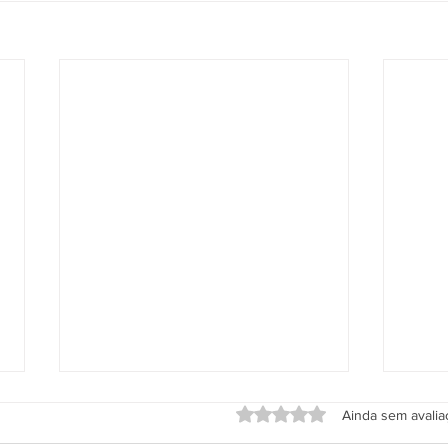
Avaliado com 0 de 5 estrel
Ainda sem avali