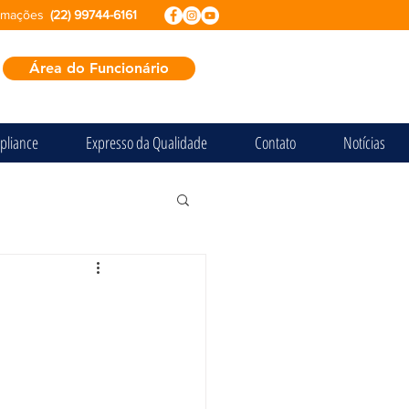
ormações
(22) 99744-6161
Área do Funcionário
pliance
Expresso da Qualidade
Contato
Notícias