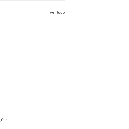
Ver tudo
as.
ações