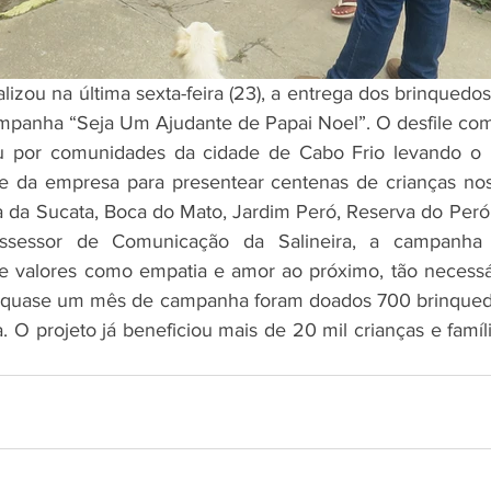
lizou na última sexta-feira (23), a entrega dos brinquedo
panha “Seja Um Ajudante de Papai Noel”. O desfile com o
 por comunidades da cidade de Cabo Frio levando o 
e da empresa para presentear centenas de crianças nos 
 da Sucata, Boca do Mato, Jardim Peró, Reserva do Peró 
Assessor de Comunicação da Salineira, a campanha 
de valores como empatia e amor ao próximo, tão necessá
 quase um mês de campanha foram doados 700 brinquedo
. O projeto já beneficiou mais de 20 mil crianças e famíl