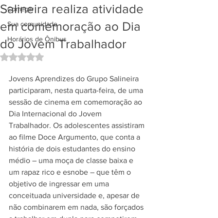
Salineira realiza atividade
Começar
em comemoração ao Dia
Sua comunidade
Horários de Ônibus
do Jovem Trabalhador
Avaliado com NaN de 5 estrelas.
Jovens Aprendizes do Grupo Salineira 
participaram, nesta quarta-feira, de uma 
sessão de cinema em comemoração ao 
Dia Internacional do Jovem 
Trabalhador. Os adolescentes assistiram 
ao filme Doce Argumento, que conta a 
história de dois estudantes do ensino 
médio – uma moça de classe baixa e 
um rapaz rico e esnobe – que têm o 
objetivo de ingressar em uma 
conceituada universidade e, apesar de 
não combinarem em nada, são forçados 