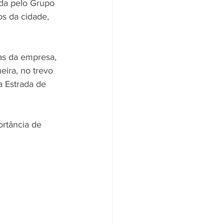
da pelo Grupo 
os da cidade, 
as da empresa, 
eira, no trevo 
a Estrada de 
ortância de 