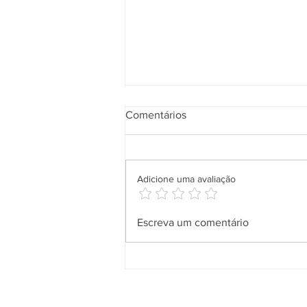
Comentários
Adicione uma avaliação
Salineira leva solidariedade a
Escreva um comentário
comunidades de Cabo Frio
com entrega de doações da
Campanha do Agasalho