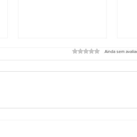
Avaliado com 0 de 5 estrel
Ainda sem avali
Aplicativo Salineira ganha
Grup
nova atualização com mais
em h
recursos, melhor usabilidade e
Rodo
informações em tempo real