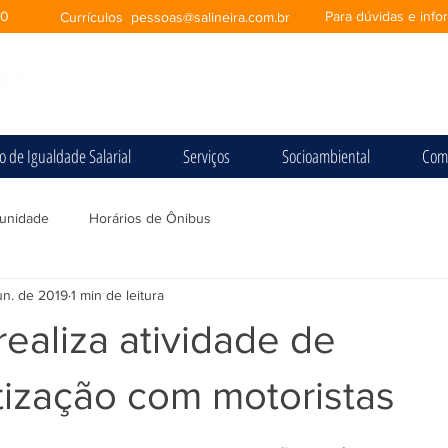
00
Para dúvidas e inf
Currículos
pessoas@salineira.com.br
io de Igualdade Salarial
Serviços
Socioambiental
Com
unidade
Horários de Ônibus
un. de 2019
1 min de leitura
 realiza atividade de
tização com motoristas
e 5 estrelas.