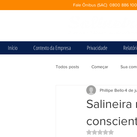
Fale Ônibus (SAC) 0800 886 10
Início
Contexto da Empresa
Privacidade
Relatór
Todos posts
Começar
Sua com
Phillipe Bello
4 de j
Salineira
conscien
Avaliado com NaN d