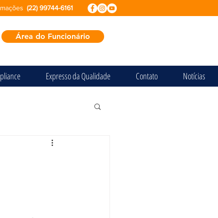
ormações
(22) 99744-6161
Área do Funcionário
pliance
Expresso da Qualidade
Contato
Notícias