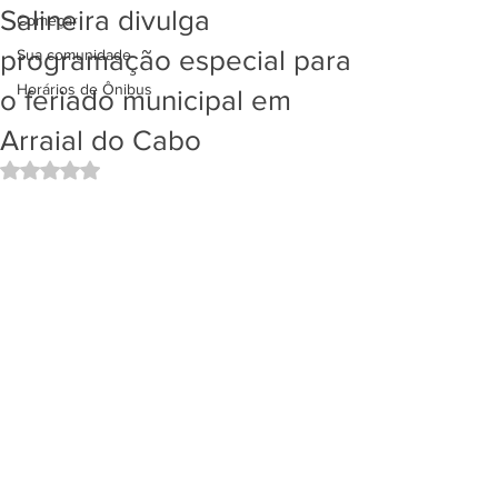
Salineira divulga
Começar
programação especial para
Sua comunidade
Horários de Ônibus
o feriado municipal em
Arraial do Cabo
Avaliado com NaN de 5 estrelas.