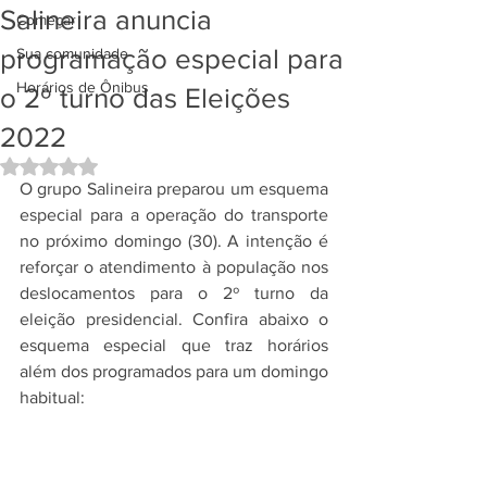
Salineira anuncia
Começar
programação especial para
Sua comunidade
Horários de Ônibus
o 2º turno das Eleições
2022
Avaliado com NaN de 5 estrelas.
O grupo Salineira preparou um esquema 
especial para a operação do transporte 
no próximo domingo (30). A intenção é 
reforçar o atendimento à população nos 
deslocamentos para o 2º turno da 
eleição presidencial. Confira abaixo o 
esquema especial que traz horários 
além dos programados para um domingo 
habitual: