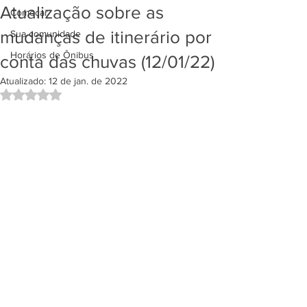
Atualização sobre as
Começar
mudanças de itinerário por
Sua comunidade
Horários de Ônibus
conta das chuvas (12/01/22)
Atualizado:
12 de jan. de 2022
Avaliado com NaN de 5 estrelas.