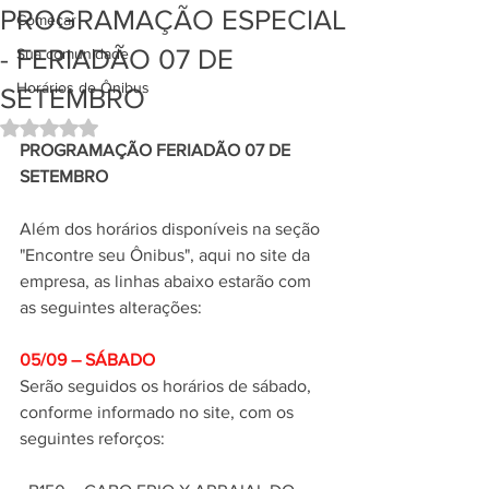
PROGRAMAÇÃO ESPECIAL
Começar
- FERIADÃO 07 DE
Sua comunidade
Horários de Ônibus
SETEMBRO
Avaliado com NaN de 5 estrelas.
PROGRAMAÇÃO FERIADÃO 07 DE 
SETEMBRO
Além dos horários disponíveis na seção 
"Encontre seu Ônibus", aqui no site da 
empresa, as linhas abaixo estarão com 
as seguintes alterações:
05/09 – SÁBADO
Serão seguidos os horários de sábado, 
conforme informado no site, com os 
seguintes reforços: