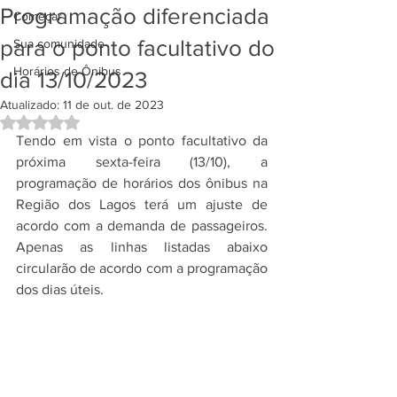
Programação diferenciada
Começar
para o ponto facultativo do
Sua comunidade
Horários de Ônibus
dia 13/10/2023
Atualizado:
11 de out. de 2023
Avaliado com NaN de 5 estrelas.
Tendo em vista o ponto facultativo da 
próxima sexta-feira (13/10), a 
programação de horários dos ônibus na 
Região dos Lagos terá um ajuste de 
acordo com a demanda de passageiros. 
Apenas as linhas listadas abaixo 
circularão de acordo com a programação 
dos dias úteis.