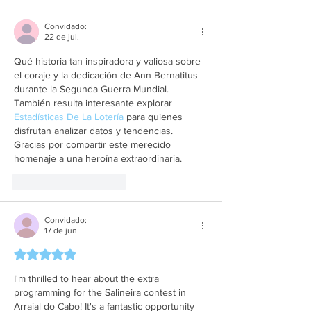
Convidado:
22 de jul.
Qué historia tan inspiradora y valiosa sobre 
el coraje y la dedicación de Ann Bernatitus 
durante la Segunda Guerra Mundial. 
También resulta interesante explorar 
Estadísticas De La Lotería
 para quienes 
disfrutan analizar datos y tendencias. 
Gracias por compartir este merecido 
homenaje a una heroína extraordinaria.
Curtir
Responder
Convidado:
17 de jun.
Avaliado com 5 de 5 estrelas.
I'm thrilled to hear about the extra 
programming for the Salineira contest in 
Arraial do Cabo! It's a fantastic opportunity 