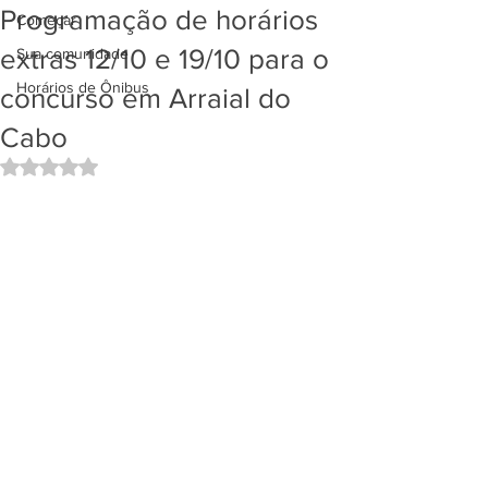
Programação de horários
Começar
extras 12/10 e 19/10 para o
Sua comunidade
Horários de Ônibus
concurso em Arraial do
Cabo
Avaliado com NaN de 5 estrelas.