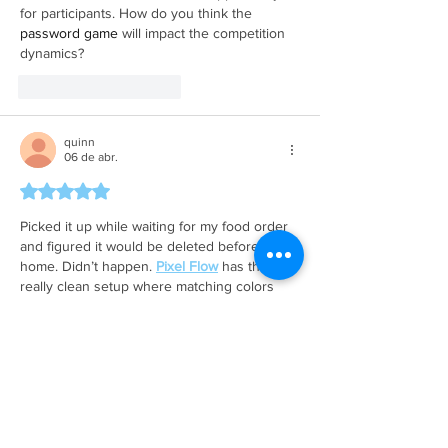
for participants. How do you think the 
password game
 will impact the competition 
dynamics?
Curtir
Responder
quinn
06 de abr.
Avaliado com 5 de 5 estrelas.
Picked it up while waiting for my food order 
and figured it would be deleted before I got 
home. Didn’t happen. 
Pixel Flow
 has this 
really clean setup where matching colors 
shave chunks off blocky pixel sculptures, 
but because the useful colors are 
sometimes hidden under outer layers, the 
order matters a lot more than it seems. 
Mess up the timing and your waiting row fills 
with leftover pigs. That’s what hooked me. 
It’s a cleanup game with consequences.