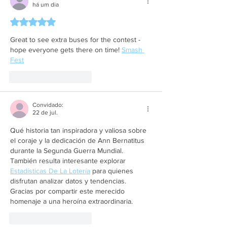
há um dia
Avaliado com 5 de 5 estrelas.
Great to see extra buses for the contest - 
hope everyone gets there on time! 
Smash 
Fest
Curtir
Responder
Convidado:
22 de jul.
Qué historia tan inspiradora y valiosa sobre 
el coraje y la dedicación de Ann Bernatitus 
durante la Segunda Guerra Mundial. 
También resulta interesante explorar 
Estadísticas De La Lotería
 para quienes 
disfrutan analizar datos y tendencias. 
Gracias por compartir este merecido 
homenaje a una heroína extraordinaria.
Curtir
Responder