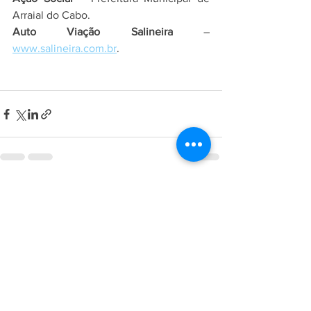
Arraial do Cabo.
Auto Viação Salineira
 – 
www.salineira.com.br
.
Ver tudo
Posts recentes