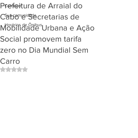
Prefeitura de Arraial do
Começar
Cabo e Secretarias de
Sua comunidade
Horários de Ônibus
Mobilidade Urbana e Ação
Social promovem tarifa
zero no Dia Mundial Sem
Carro
Avaliado com NaN de 5 estrelas.