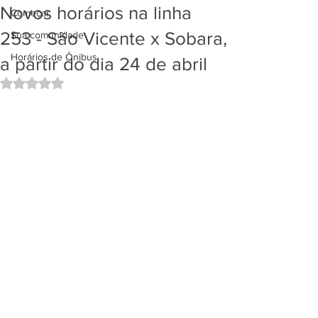
Novos horários na linha
Começar
253 - São Vicente x Sobara,
Sua comunidade
Horários de Ônibus
a partir do dia 24 de abril
Avaliado com NaN de 5 estrelas.