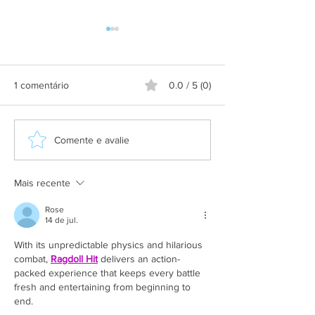
1 comentário
0.0 / 5 (0)
Aplicativo Salineira ganha
Grupo Salineira
Comente e avalie
nova atualização com mais
festa em homen
recursos, melhor
Dia do Rodoviári
usabilidade e informações
Mais recente
em tempo real
Rose
14 de jul.
With its unpredictable physics and hilarious 
combat, 
Ragdoll Hit
 delivers an action-
packed experience that keeps every battle 
fresh and entertaining from beginning to 
end.