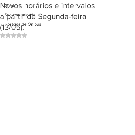
Novos horários e intervalos
Começar
a partir de Segunda-feira
Sua comunidade
Horários de Ônibus
(13/05).
Avaliado com NaN de 5 estrelas.