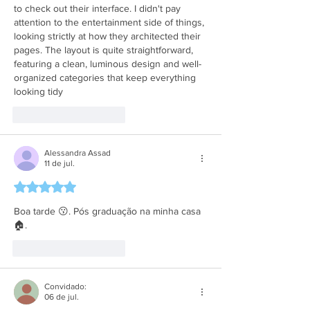
to check out their interface. I didn't pay 
attention to the entertainment side of things, 
looking strictly at how they architected their 
pages. The layout is quite straightforward, 
featuring a clean, luminous design and well-
organized categories that keep everything 
looking tidy
Curtir
Responder
Alessandra Assad
11 de jul.
Avaliado com 5 de 5 estrelas.
Boa tarde 😗. Pós graduação na minha casa 
🏠.
Curtir
Responder
Convidado:
06 de jul.