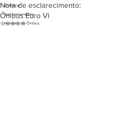
Nota de esclarecimento:
Começar
Ônibus Euro VI
Sua comunidade
Horários de Ônibus
Avaliado com NaN de 5 estrelas.