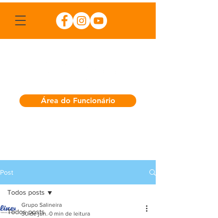
Área do Funcionário
Post
Todos posts
Grupo Salineira
Todos posts
30 de jun.
0 min de leitura