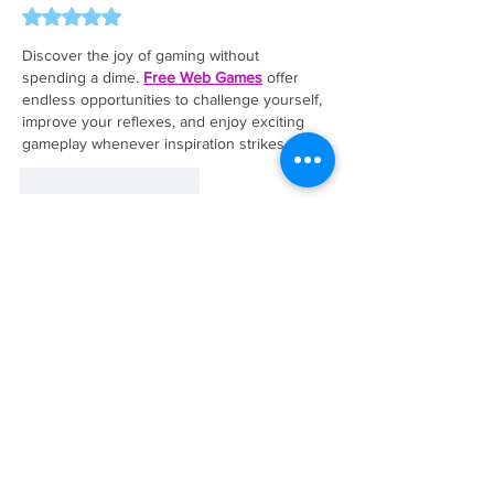
Avaliado com 5 de 5 estrelas.
Discover the joy of gaming without 
spending a dime. 
Free Web Games
 offer 
endless opportunities to challenge yourself, 
improve your reflexes, and enjoy exciting 
gameplay whenever inspiration strikes
Curtir
Responder
A Empresa
Galeria de Imagens
O Grupo Salineira
Política de Privacidade
Serviços
Bilhetagem Eletrônica
Eventos Salineira
Linhas e Horários