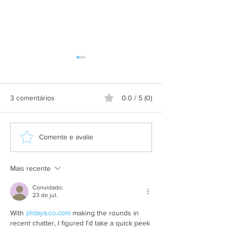
3 comentários
0.0 / 5 (0)
Grupo Salineira promove
Alteração de itine
Comente e avalie
festa em homenagem ao
Praça de São Cri
Dia do Rodoviário
Mais recente
Convidado:
23 de jul.
With 
phtaya.co.com
 making the rounds in 
recent chatter, I figured I'd take a quick peek 