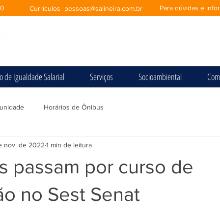
00
Para dúvidas e inf
Currículos
pessoas@salineira.com.br
io de Igualdade Salarial
Serviços
Socioambiental
Com
unidade
Horários de Ônibus
e nov. de 2022
1 min de leitura
as passam por curso de
ão no Sest Senat
e 5 estrelas.