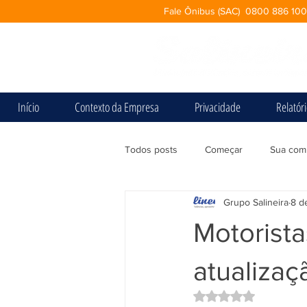
Fale Ônibus (SAC) 0800 886 10
Início
Contexto da Empresa
Privacidade
Relatór
Todos posts
Começar
Sua com
Grupo Salineira
8 d
Motorist
atualizaç
Avaliado com NaN d