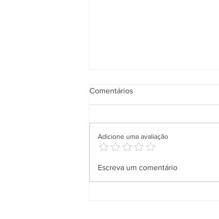
Comentários
Adicione uma avaliação
Aplicativo Salineira ganha
Escreva um comentário
nova atualização com mais
recursos, melhor usabilidade e
informações em tempo real