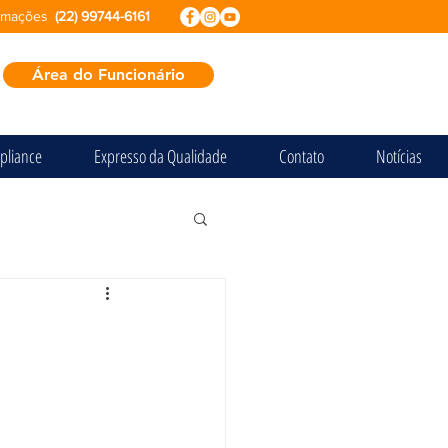
ormações
(22) 99744-6161
Área do Funcionário
pliance
Expresso da Qualidade
Contato
Notícias