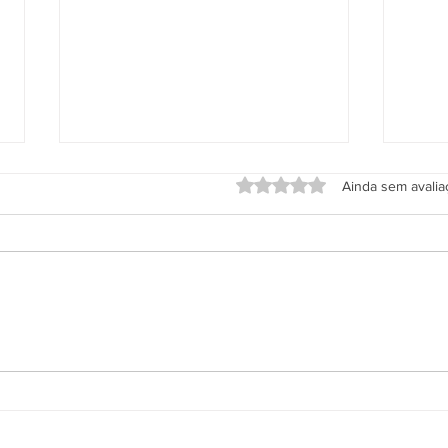
Avaliado com 0 de 5 estrel
Ainda sem avali
Grupo Salineira promove festa
Alter
em homenagem ao Dia do
de S
Rodoviário