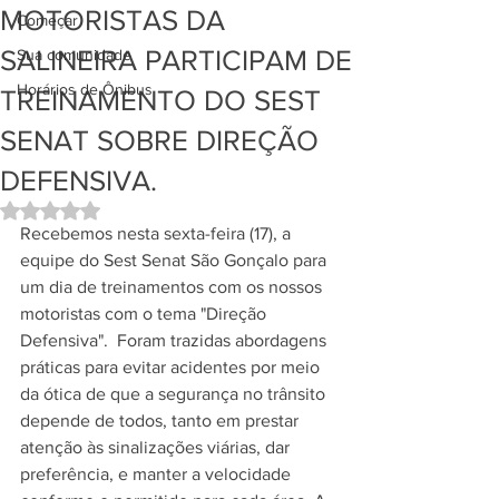
MOTORISTAS DA
Começar
SALINEIRA PARTICIPAM DE
Sua comunidade
Horários de Ônibus
TREINAMENTO DO SEST
SENAT SOBRE DIREÇÃO
DEFENSIVA.
Avaliado com NaN de 5 estrelas.
Recebemos nesta sexta-feira (17), a 
equipe do Sest Senat São Gonçalo para 
um dia de treinamentos com os nossos 
motoristas com o tema "Direção 
Defensiva".  Foram trazidas abordagens 
práticas para evitar acidentes por meio 
da ótica de que a segurança no trânsito 
depende de todos, tanto em prestar 
atenção às sinalizações viárias, dar 
preferência, e manter a velocidade 