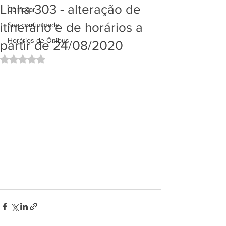
Linha 303 - alteração de
Começar
itinerário e de horários a
Sua comunidade
Horários de Ônibus
partir de 24/08/2020
Avaliado com NaN de 5 estrelas.