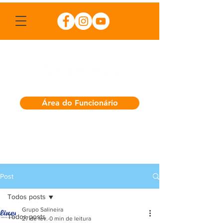
Área do Funcionário
Post
Todos posts
Grupo Salineira
Todos posts
27 de fev.
0 min de leitura