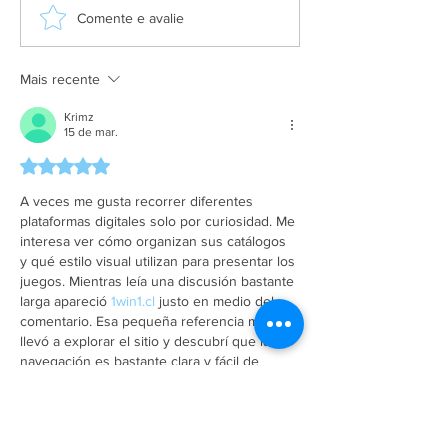
Grupo Salineira promove
Alteração de itine
Comente e avalie
festa em homenagem ao
Praça de São Cri
Dia do Rodoviário
Mais recente
Krimz
15 de mar.
Avaliado com 5 de 5 estrelas.
A veces me gusta recorrer diferentes 
plataformas digitales solo por curiosidad. Me 
interesa ver cómo organizan sus catálogos 
y qué estilo visual utilizan para presentar los 
juegos. Mientras leía una discusión bastante 
larga apareció 
1win1.cl
 justo en medio del 
comentario. Esa pequeña referencia me 
llevó a explorar el sitio y descubrí que la 
navegación es bastante clara y fácil de 
seguir.
Curtir
Responder